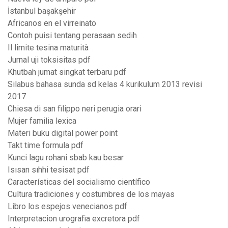
İstanbul başakşehir
Africanos en el virreinato
Contoh puisi tentang perasaan sedih
Il limite tesina maturità
Jurnal uji toksisitas pdf
Khutbah jumat singkat terbaru pdf
Silabus bahasa sunda sd kelas 4 kurikulum 2013 revisi
2017
Chiesa di san filippo neri perugia orari
Mujer familia lexica
Materi buku digital power point
Takt time formula pdf
Kunci lagu rohani sbab kau besar
Isısan sıhhi tesisat pdf
Características del socialismo científico
Cultura tradiciones y costumbres de los mayas
Libro los espejos venecianos pdf
Interpretacion urografia excretora pdf