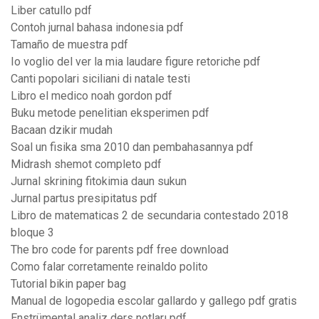
Liber catullo pdf
Contoh jurnal bahasa indonesia pdf
Tamaño de muestra pdf
Io voglio del ver la mia laudare figure retoriche pdf
Canti popolari siciliani di natale testi
Libro el medico noah gordon pdf
Buku metode penelitian eksperimen pdf
Bacaan dzikir mudah
Soal un fisika sma 2010 dan pembahasannya pdf
Midrash shemot completo pdf
Jurnal skrining fitokimia daun sukun
Jurnal partus presipitatus pdf
Libro de matematicas 2 de secundaria contestado 2018
bloque 3
The bro code for parents pdf free download
Como falar corretamente reinaldo polito
Tutorial bikin paper bag
Manual de logopedia escolar gallardo y gallego pdf gratis
Enstrümental analiz ders notları pdf