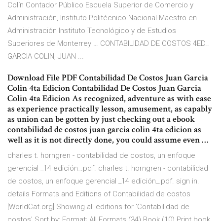
Colín Contador Público Escuela Superior de Comercio y
Administración, Instituto Politécnico Nacional Maestro en
Administración Instituto Tecnológico y de Estudios
Superiores de Monterrey … CONTABILIDAD DE COSTOS 4ED..
GARCIA COLIN, JUAN ...
Download File PDF Contabilidad De Costos Juan Garcia
Colin 4ta Edicion Contabilidad De Costos Juan Garcia
Colin 4ta Edicion As recognized, adventure as with ease
as experience practically lesson, amusement, as capably
as union can be gotten by just checking out a ebook
contabilidad de costos juan garcia colin 4ta edicion as
well as it is not directly done, you could assume even …
charles t. horngren - contabilidad de costos, un enfoque
gerencial _14 edición_.pdf. charles t. horngren - contabilidad
de costos, un enfoque gerencial _14 edición_.pdf. sign in.
details Formats and Editions of Contabilidad de costos
[WorldCat.org] Showing all editions for 'Contabilidad de
costos' Sort by: Format; All Formats (34) Book (10) Print book