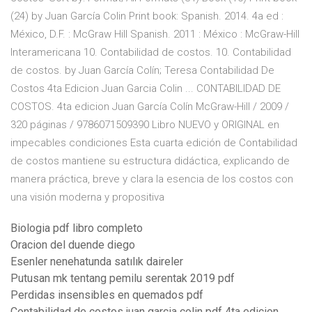
(24) by Juan García Colin Print book: Spanish. 2014. 4a ed :
México, D.F. : McGraw Hill Spanish. 2011 : México : McGraw-Hill
Interamericana 10. Contabilidad de costos. 10. Contabilidad
de costos. by Juan García Colín; Teresa Contabilidad De
Costos 4ta Edicion Juan Garcia Colin ... CONTABILIDAD DE
COSTOS. 4ta edicion Juan García Colín McGraw-Hill / 2009 /
320 páginas / 9786071509390 Libro NUEVO y ORIGINAL en
impecables condiciones Esta cuarta edición de Contabilidad
de costos mantiene su estructura didáctica, explicando de
manera práctica, breve y clara la esencia de los costos con
una visión moderna y propositiva
Biologia pdf libro completo
Oracion del duende diego
Esenler nenehatunda satılık daireler
Putusan mk tentang pemilu serentak 2019 pdf
Perdidas insensibles en quemados pdf
Contabilidad de costos juan garcia colin pdf 4ta edicion