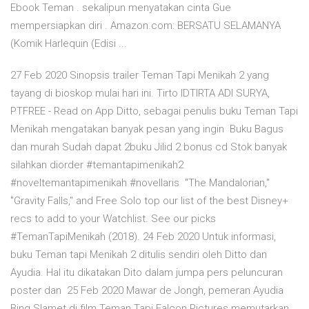
Ebook Teman . sekalipun menyatakan cinta Gue
mempersiapkan diri . Amazon.com: BERSATU SELAMANYA
(Komik Harlequin (Edisi ...
27 Feb 2020 Sinopsis trailer Teman Tapi Menikah 2 yang
tayang di bioskop mulai hari ini. Tirto IDTIRTA ADI SURYA,
PTFREE - Read on App Ditto, sebagai penulis buku Teman Tapi
Menikah mengatakan banyak pesan yang ingin Buku Bagus
dan murah Sudah dapat 2buku Jilid 2 bonus cd Stok banyak
silahkan diorder #temantapimenikah2
#noveltemantapimenikah #novellaris "The Mandalorian,"
"Gravity Falls," and Free Solo top our list of the best Disney+
recs to add to your Watchlist. See our picks
#TemanTapiMenikah (2018). 24 Feb 2020 Untuk informasi,
buku Teman tapi Menikah 2 ditulis sendiri oleh Ditto dan
Ayudia. Hal itu dikatakan Dito dalam jumpa pers peluncuran
poster dan 25 Feb 2020 Mawar de Jongh, pemeran Ayudia
Bing Slamet di film Teman Tapi Falcon Pictures memutarkan