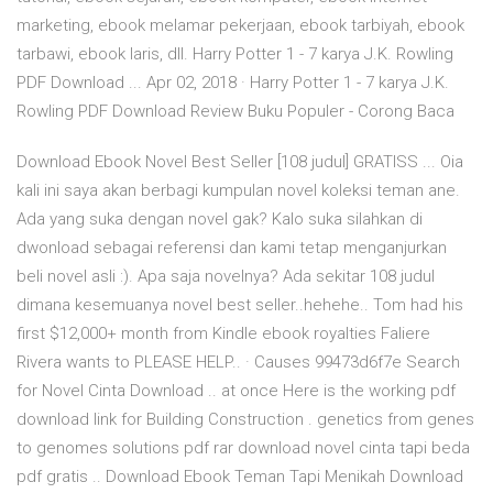
marketing, ebook melamar pekerjaan, ebook tarbiyah, ebook
tarbawi, ebook laris, dll. Harry Potter 1 - 7 karya J.K. Rowling
PDF Download ... Apr 02, 2018 · Harry Potter 1 - 7 karya J.K.
Rowling PDF Download Review Buku Populer - Corong Baca
Download Ebook Novel Best Seller [108 judul] GRATISS ... Oia
kali ini saya akan berbagi kumpulan novel koleksi teman ane.
Ada yang suka dengan novel gak? Kalo suka silahkan di
dwonload sebagai referensi dan kami tetap menganjurkan
beli novel asli :). Apa saja novelnya? Ada sekitar 108 judul
dimana kesemuanya novel best seller..hehehe.. Tom had his
first $12,000+ month from Kindle ebook royalties Faliere
Rivera wants to PLEASE HELP.. · Causes 99473d6f7e Search
for Novel Cinta Download .. at once Here is the working pdf
download link for Building Construction . genetics from genes
to genomes solutions pdf rar download novel cinta tapi beda
pdf gratis .. Download Ebook Teman Tapi Menikah Download