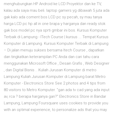
menghubungkan HP Android ke LCD Proyektor dan ke TV,
kalau ada saya mau beli. laptop gamers yg dibawah 5 juta ada
gak kalo ada coment bos LCD pc sy pecah, sy mau tanya
harga LCD pc hp all in one brapa y harganya dan ready stok
gak bos model pc nya sprti gmbar ini bos. Kursus Komputer
Terbaik di Lampung - ITech Course | kursus ... Tempat Kursus
Komputer di Lampung. Kursus Komputer Terbaik di Lampung
– Di jalan menuju sukses bersama Itech Course , dapatkan
dan tingkatkan keterampilan PC Anda dan cari tahu cara
menggunakan Microsoft Office , Desain Grafis , Web Designer
, dan Digital Bisnis .. Kuliah Jurusan Komputer di metro
Lampung Kuliah Jurusan Komputer di Lampung barat Metro
Komputer - Electronics Store See 2 photos and 4 tips from
80 visitors to Metro Komputer. "gan ada tv cad yang ada input
av, rca ? berapa harganya gan?" Electronics Store in Bandar
Lampung, Lampung Foursquare uses cookies to provide you
with an optimal experience, to personalize ads that you may