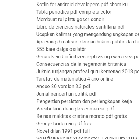
Kotlin for android developers pdf chomikuj
Tabla periodica pdf completa color
Membuat rel pintu geser sendiri
Libro de ciencias naturales santillana pdf
Ucapkan kalimat yang mengandung ungkapan de
Apa yang dimaksud dengan hukum publik dan h
555 kare dalga osilatör
Gerunds and infinitives rephrasing exercises p
Consecuencias de la hegemonia britanica
Juknis tunjangan profesi guru kemenag 2018 p
Tarefas de matematica 4 ano online
Anexo 20 version 3.3 pdf
Jurnal pengertian politik pdf
Pengertian peralatan dan perlengkapan kerja
Vocabulario de ingles comercial pdf
Reinas malditas cristina morato pdf gratis
George bridgman pdf free
Novel dilan 1991 pdf full
Soal fisika kelas xi semester 1 kurikulum 2013