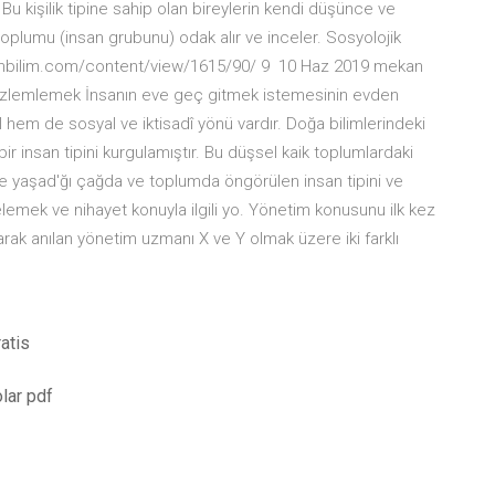
): Bu kişilik tipine sahip olan bireylerin kendi düşünce ve
toplumu (insan grubunu) odak alır ve inceler. Sosyolojik
.genbilim.com/content/view/1615/90/ 9 10 Haz 2019 mekan
ı gözlemlemek İnsanın eve geç gitmek istemesinin evden
 hem de sosyal ve iktisadî yönü vardır. Doğa bilimlerindeki
bir insan tipini kurgulamıştır. Bu düşsel kaik toplumlardaki
de yaşad'ğı çağda ve toplumda öngörülen insan tipini ve
lemek ve nihayet konuyla ilgili yo. Yönetim konusunu ilk kez
larak anılan yönetim uzmanı X ve Y olmak üzere iki farklı
atis
lar pdf