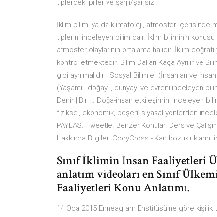
tiplerdeki piller ve şarjlı/şarjsız.
İklim bilimi ya da klimatoloji, atmosfer içerisinde
tiplerini inceleyen bilim dalı. İklim biliminin konu
atmosfer olaylarının ortalama halidir. İklim coğra
kontrol etmektedir. Bilim Dalları Kaça Ayrılır ve Bili
gibi ayrılmalıdır : Sosyal Bilimler (İnsanları ve insa
(Yaşamı , doğayı , dünyayı ve evreni inceleyen bil
Denir | Bir ... Doğa-insan etkileşimini inceleyen b
fiziksel, ekonomik, beşerî, siyasal yönlerden 
PAYLAS. Tweetle. Benzer Konular. Ders ve Çalışma 
Hakkında Bilgiler. CodyCross - Kan bozukluklarını i
Sınıf İklimin İnsan Faaliyetleri 
anlatım videoları en Sınıf Ülkem
Faaliyetleri Konu Anlatımı.
14 Oca 2015 Enneagram Enstitüsü'ne göre kişilik 