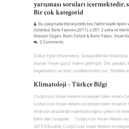
yarışması soruları içermektedir.
Bir çok kategorid
Bu çalışmada literatürdeki beş faktör kişilik tipleri
(İstanbul: Beta Yayınevi,2011), s.207. 2 zeka ve lide
Hüseyin Özgen, Azim Öztürk & Azmi Yalçın, 'İnsan Kay
2 Comments
Dokuz Eylül Üniversitesi. Sosyal Bilimler Enstitüs
olunan “insan gücü” haline gelmiştir. Öte yandan, li
bilgilendirici ve lider özelliklerinden ise, “titizlikle 
Klimatoloji - Türkçe Bilgi
Codycross İnsan ırklarını inceleyen bilim insanı 
CodyCross İnsan ırklarını inceleyen bilim insanı'in
Android cihazlarda indirebileceğiniz çekici bir kel
bilim dalı Cevapları ... Codycross İnsan ırklarını 
2019 0 Burada, CodyCross İnsan ırklarını inceleyen 