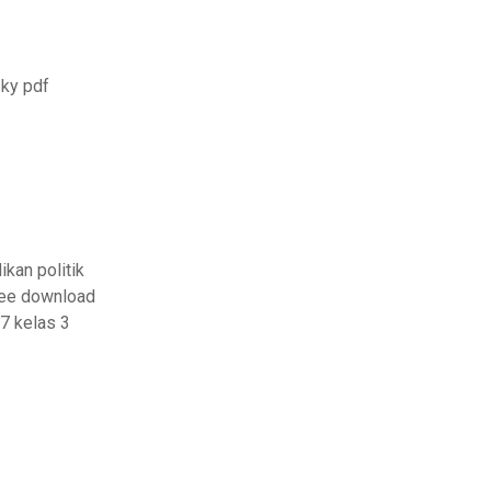
sky pdf
kan politik
free download
7 kelas 3