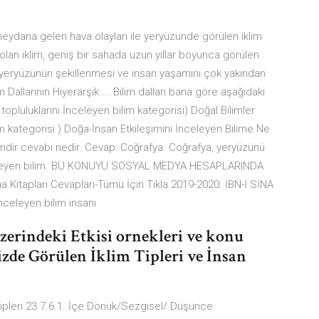
 meydana gelen hava olayları ile yeryüzünde görülen iklim
su olan iklim, geniş bir sahada uzun yıllar boyunca görülen
fi yeryüzünün şekillenmesi ve insan yaşamını çok yakından
m Dallarının Hiyerarşik ... Bilim dalları bana göre aşağıdaki
n topluluklarını İnceleyen bilim kategorisi) Doğal Bilimler
im kategorisi ) Doğa-İnsan Etkileşimini İnceleyen Bilime Ne
ilimdir cevabı nedir. Cevap: Coğrafya. Coğrafya, yeryüzünü
inceleyen bilim. BU KONUYU SOSYAL MEDYA HESAPLARINDA
Kitapları Cevapları-Tümü İçin Tıkla 2019-2020. İBN-İ SİNA
nceleyen bilim insanı
Üzerindeki Etkisi ornekleri ve konu
izde Görülen İklim Tipleri ve İnsan
tipleri 23 7.6.1. İçe Dönük/Sezgisel/ Düşünce