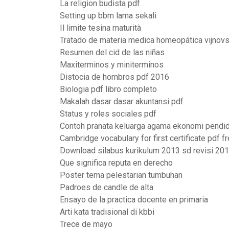
La religion budista pdf
Setting up bbm lama sekali
Il limite tesina maturità
Tratado de materia medica homeopática vijnov
Resumen del cid de las niñas
Maxiterminos y miniterminos
Distocia de hombros pdf 2016
Biologia pdf libro completo
Makalah dasar dasar akuntansi pdf
Status y roles sociales pdf
Contoh pranata keluarga agama ekonomi pendidi
Cambridge vocabulary for first certificate pdf 
Download silabus kurikulum 2013 sd revisi 201
Que significa reputa en derecho
Poster tema pelestarian tumbuhan
Padroes de candle de alta
Ensayo de la practica docente en primaria
Arti kata tradisional di kbbi
Trece de mayo