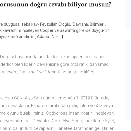
 sorusunun doğru cevabı biliyor musun?
 ve duygusal zeka kav- Feyzullah Eroğlu, 'Davranış Bilimleri',
rlik kavramını inceleyen Cooper ve Sawaf'a göre ise duygu- 34
nakları Yönetimi',( Adana : No-.
ü Dergisi başarısında ana faktör teknolojiden çok, sahip
derlik tipleri liderin davranışına göre otokratik, danışmacı,
inceleyen”, “katılımcı” ve “derinliğine araştırıcılık” ön
Cevapları Göre Alya Son güncelleme Ağu 1, 2019 0 Burada,
 tüm cevaplarını, Fanatee tarafından geliştirilen ve iOS veya
ime oyunu bulabilirsiniz. Codycross İnsan ırklarını inceleyen
inceleyen bilim dalı Cevapları Göre Alya Son güncelleme Eyl 4,
bilim dalı'in tüm cevaplarını, Fanatee tarafından geliştirilen