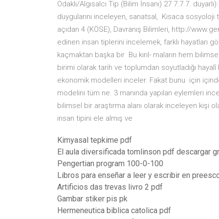
Odaklı/Algısalcı Tip (Bilim İnsanı) 27 7.7.7. duyarlı
duygularını inceleyen, sanatsal, Kısaca sosyoloji 
açıdan 4 (KÖSE), Davranış Bilimleri, http://www
edinen insan tiplerini incelemek, farklı hayatlar
kaçmaktan başka bir Bu kırıl- maların hem bilimsel
birimi olarak tarih ve toplumdan soyutladığı hayalî 
ekonomik modelleri inceler. Fakat bunu için için
modelini tüm ne. 3 manında yapılan eylemleri ince
bilimsel bir araştırma alanı olarak inceleyen kişi o
insan tipini ele almış ve
Kimyasal tepkime pdf
El aula diversificada tomlinson pdf descargar gr
Pengertian program 100-0-100
Libros para enseñar a leer y escribir en preesco
Artificios das trevas livro 2 pdf
Gambar stiker pis pk
Hermeneutica biblica catolica pdf