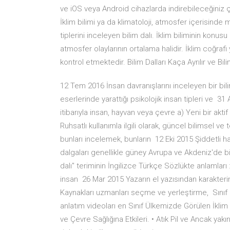
ve iOS veya Android cihazlarda indirebileceğiniz çek
İklim bilimi ya da klimatoloji, atmosfer içerisinde
tiplerini inceleyen bilim dalı. İklim biliminin konu
atmosfer olaylarının ortalama halidir. İklim coğra
kontrol etmektedir. Bilim Dalları Kaça Ayrılır ve Bilim
12 Tem 2016 İnsan davranışlarını inceleyen bir bilim
eserlerinde yarattığı psikolojik insan tipleri ve 3
itibarıyla insan, hayvan veya çevre a) Yeni bir ak
Ruhsatlı kullanımla ilgili olarak, güncel bilimsel ve
bunları incelemek, bunların 12 Eki 2015 Şiddetli hava 
dalgaları genellikle güney Avrupa ve Akdeniz'de bi
dalı" teriminin İngilizce Türkçe Sözlükte anlamları 
insan 26 Mar 2015 Yazarın el yazısından karakterin
Kaynakları uzmanları seçme ve yerleştirme, Sınıf İk
anlatım videoları en Sınıf Ülkemizde Görülen İklim 
ve Çevre Sağlığına Etkileri. • Atık Pil ve Ancak y