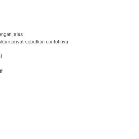
ngan jelas
ukum privat sebutkan contohnya
df
df