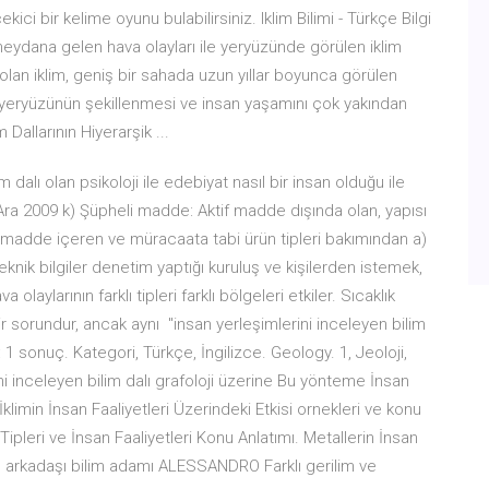
ici bir kelime oyunu bulabilirsiniz. Iklim Bilimi - Türkçe Bilgi
 meydana gelen hava olayları ile yeryüzünde görülen iklim
su olan iklim, geniş bir sahada uzun yıllar boyunca görülen
fi yeryüzünün şekillenmesi ve insan yaşamını çok yakından
 Dallarının Hiyerarşik ...
 dalı olan psikoloji ile edebiyat nasıl bir insan olduğu ile
1 Ara 2009 k) Şüpheli madde: Aktif madde dışında olan, yapısı
tif madde içeren ve müracaata tabi ürün tipleri bakımından a)
 teknik bilgiler denetim yaptığı kuruluş ve kişilerden istemek,
olaylarının farklı tipleri farklı bölgeleri etkiler. Sıcaklık
r sorundur, ancak aynı "insan yerleşimlerini inceleyen bilim
: 1 sonuç. Kategori, Türkçe, İngilizce. Geology. 1, Jeoloji,
i inceleyen bilim dalı grafoloji üzerine Bu yönteme İnsan
limin İnsan Faaliyetleri Üzerindeki Etkisi ornekleri ve konu
Tipleri ve İnsan Faaliyetleri Konu Anlatımı. Metallerin İnsan
akın arkadaşı bilim adamı ALESSANDRO Farklı gerilim ve