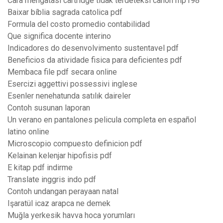
Cara mengatasi cartridge tidak terdeteksi canon mp198
Baixar bíblia sagrada catolica pdf
Formula del costo promedio contabilidad
Que significa docente interino
Indicadores do desenvolvimento sustentavel pdf
Beneficios da atividade fisica para deficientes pdf
Membaca file pdf secara online
Esercizi aggettivi possessivi inglese
Esenler nenehatunda satılık daireler
Contoh susunan laporan
Un verano en pantalones pelicula completa en español
latino online
Microscopio compuesto definicion pdf
Kelainan kelenjar hipofisis pdf
E kitap pdf indirme
Translate inggris indo pdf
Contoh undangan perayaan natal
Işaratül icaz arapca ne demek
Muğla yerkesik havva hoca yorumları