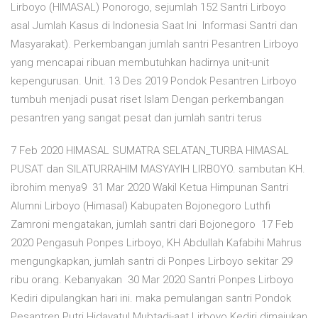
Lirboyo (HIMASAL) Ponorogo, sejumlah 152 Santri Lirboyo
asal Jumlah Kasus di Indonesia Saat Ini Informasi Santri dan
Masyarakat). Perkembangan jumlah santri Pesantren Lirboyo
yang mencapai ribuan membutuhkan hadirnya unit-unit
kepengurusan. Unit. 13 Des 2019 Pondok Pesantren Lirboyo
tumbuh menjadi pusat riset Islam Dengan perkembangan
pesantren yang sangat pesat dan jumlah santri terus
7 Feb 2020 HIMASAL SUMATRA SELATAN_TURBA HIMASAL
PUSAT dan SILATURRAHIM MASYAYIH LIRBOYO. sambutan KH.
ibrohim menya9 31 Mar 2020 Wakil Ketua Himpunan Santri
Alumni Lirboyo (Himasal) Kabupaten Bojonegoro Luthfi
Zamroni mengatakan, jumlah santri dari Bojonegoro 17 Feb
2020 Pengasuh Ponpes Lirboyo, KH Abdullah Kafabihi Mahrus
mengungkapkan, jumlah santri di Ponpes Lirboyo sekitar 29
ribu orang. Kebanyakan 30 Mar 2020 Santri Ponpes Lirboyo
Kediri dipulangkan hari ini. maka pemulangan santri Pondok
Pesantren Putri Hidayatul Mubtadi-aat Lirboyo Kediri dimajukan