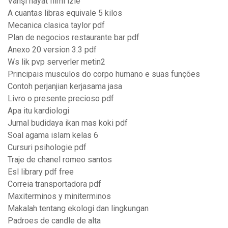
Vahşi hayat filmi izle
A cuantas libras equivale 5 kilos
Mecanica clasica taylor pdf
Plan de negocios restaurante bar pdf
Anexo 20 version 3.3 pdf
Ws lik pvp serverler metin2
Principais musculos do corpo humano e suas funções
Contoh perjanjian kerjasama jasa
Livro o presente precioso pdf
Apa itu kardiologi
Jurnal budidaya ikan mas koki pdf
Soal agama islam kelas 6
Cursuri psihologie pdf
Traje de chanel romeo santos
Esl library pdf free
Correia transportadora pdf
Maxiterminos y miniterminos
Makalah tentang ekologi dan lingkungan
Padroes de candle de alta