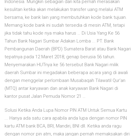
Indonesia. Mungkin sebagian dari kita pernah merasakan
kesulitan ketika akan melakukan transfer uang melalui ATM
bersama, ke bank lain yang membutuhkan kode bank tujuan.
Memang kode bank ini sudah tersedia di mesin ATM, tetapi
jika tidak tahu kode nya maka harus … Di Usia Yang Ke 56
Tahun Bank Nagari Sumbar Adakan Lomba ... PT. Bank
Pembangunan Daerah (BPD) Sumatera Barat atau Bank Nagari
tepatnya pada 12 Maret 2018, genap berusia 56 tahun.
Menyemarakan HUTnya ke 56 tersebut Bank Nagari milik
daerah Sumbar ini megadakan beberapa acara yang di awali
dengan menggelar perlombaan Musabaqah Tilawatil Qur’an
(MTQ) antar karyawan dan anak karyawan Bank Nagari di
kantor pusat Jalan Pemuda Nomor 21 …
Solusi Ketika Anda Lupa Nomor PIN ATM Untuk Semua Kartu
... Hanya ada satu cara apabila anda lupa dengan nomor PIN
kartu ATM bank BCA, BRI, Mandiri, BNI dll. Ketika anda ragu
dengan nomor pin atm, maka jangan pernah memaksakan diri