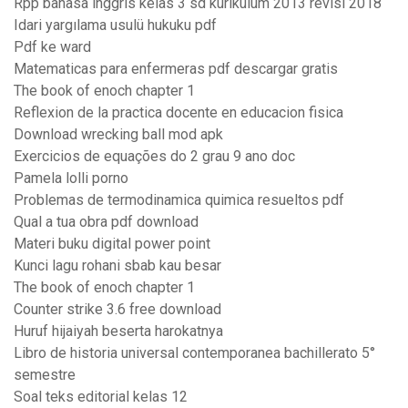
Rpp bahasa inggris kelas 3 sd kurikulum 2013 revisi 2018
Idari yargılama usulü hukuku pdf
Pdf ke ward
Matematicas para enfermeras pdf descargar gratis
The book of enoch chapter 1
Reflexion de la practica docente en educacion fisica
Download wrecking ball mod apk
Exercicios de equações do 2 grau 9 ano doc
Pamela lolli porno
Problemas de termodinamica quimica resueltos pdf
Qual a tua obra pdf download
Materi buku digital power point
Kunci lagu rohani sbab kau besar
The book of enoch chapter 1
Counter strike 3.6 free download
Huruf hijaiyah beserta harokatnya
Libro de historia universal contemporanea bachillerato 5°
semestre
Soal teks editorial kelas 12