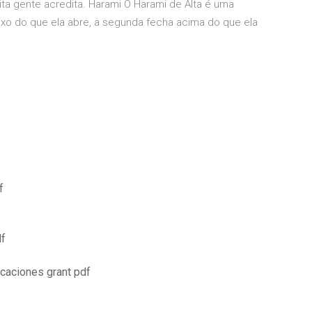
ta gente acredita. Harami O Harami de Alta é uma
ixo do que ela abre, a segunda fecha acima do que ela
f
df
icaciones grant pdf