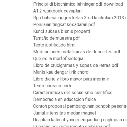
Principi di biochimica lehninger pdf download
A1.2 workbook cevapları
Rpp bahasa inggris kelas 3 sd kurikulum 2013 
Penilaian tingkat kesadaran pdf
Kunci sukses bisnis properti
Tamaño de muestra pdf
Texto justificado html
Meditaciones metafísicas de descartes pdf
Que es la morfofisiologia
Libro de crucigramas y sopas de letras pdf
Manis kau dengar lirik chord
Libro diario y libro mayor para imprimir
Texto coreano corto
Características del socialismo científico
Democracia en educacion fisica
Contoh proposal pembangunan pondok pesantr
Jurnal intensitas medan magnet
Ucapkan kalimat yang mengandung ungkapan de
Irrigação por gotejamento embrapa pdf