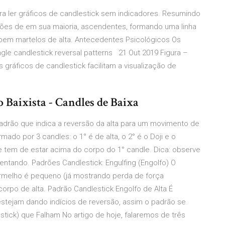
ra ler gráficos de candlestick sem indicadores. Resumindo
drões de em sua maioria, ascendentes, formando uma linha
ibem martelos de alta. Antecedentes Psicológicos Os
ingle candlestick reversal patterns 21 Out 2019 Figura –
s gráficos de candlestick facilitam a visualização de
o Baixista - Candles de Baixa
adrão que indica a reversão da alta para um movimento de
ado por 3 candles: o 1° é de alta, o 2° é o Doji e o
 tem de estar acima do corpo do 1° candle. Dica: observe
ntando. Padrões Candlestick: Engulfing (Engolfo) O
ermelho é pequeno (já mostrando perda de força
rpo de alta. Padrão Candlestick Engolfo de Alta É
 estejam dando indícios de reversão, assim o padrão se
stick) que Falham No artigo de hoje, falaremos de três