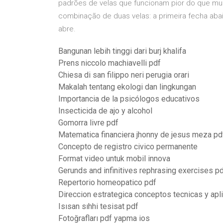
padrões de velas que funcionam pior do que mui
combinação de duas velas: a primeira fecha aba
abre.
Bangunan lebih tinggi dari burj khalifa
Prens niccolo machiavelli pdf
Chiesa di san filippo neri perugia orari
Makalah tentang ekologi dan lingkungan
Importancia de la psicólogos educativos
Insecticida de ajo y alcohol
Gomorra livre pdf
Matematica financiera jhonny de jesus meza pd
Concepto de registro civico permanente
Format video untuk mobil innova
Gerunds and infinitives rephrasing exercises p
Repertorio homeopatico pdf
Direccion estrategica conceptos tecnicas y apl
Isısan sıhhi tesisat pdf
Fotoğrafları pdf yapma ios