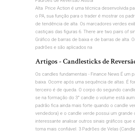
Padrões de Reversão Altista
Alta Price Action é uma técnica desenvolvida pa
o PA, sua função para o trader é mostrar os pa
de tendência de alta. Os marcadores verdes ex
castiçais das figuras 6. There are two pairs of s
Gráfico de barras de baixa e de barras de alta. O
padrões e são aplicados na
Artigos - Candlesticks de Reversã
Os candles fundamentais - Finance News É um p
baixa. Ocorre após uma sequência de altas. É form
terceiro é de queda. O corpo do segundo candle
se na formação do 3° candle o volume está aume
padrão fica ainda mais forte quando o candle v
vendedora) e o candle verde possui um grande co
interessante analisar outros sinais gráficos que
torna mais confiável. 3 Padrões de Velas (Candle