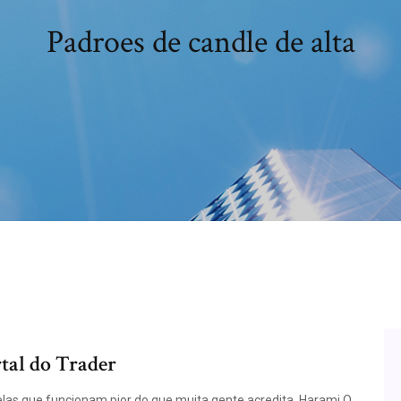
Padroes de candle de alta
rtal do Trader
elas que funcionam pior do que muita gente acredita. Harami O