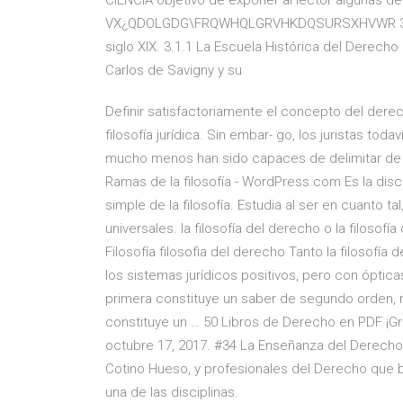
CIENCIA objetivo de exponer al lector algunas de
VX¿QDOLGDG\FRQWHQLGRVHKDQSURSXHVWR 3.1 La 
siglo XIX. 3.1.1 La Escuela Histórica del Dere
Carlos de Savigny y su
Definir satisfactoriamente el concepto del derec
filosofía jurídica. Sin embar- go, los juristas t
mucho menos han sido capaces de delimitar de 
Ramas de la filosofía - WordPress.com Es la disc
simple de la filosofía. Estudia al ser en cuanto 
universales. la filosofía del derecho o la filosofí
Filosofía filosofia del derecho Tanto la filosofía
los sistemas jurídicos positivos, pero con óptica
primera constituye un saber de segundo orden, m
constituye un … 50 Libros de Derecho en PDF ¡Gra
octubre 17, 2017. #34 La Enseñanza del Derecho 
Cotino Hueso, y profesionales del Derecho que
una de las disciplinas.