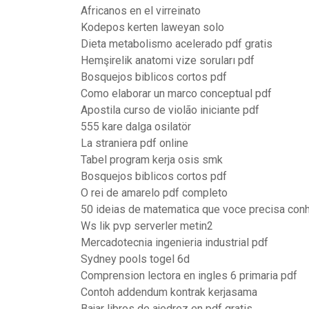
Africanos en el virreinato
Kodepos kerten laweyan solo
Dieta metabolismo acelerado pdf gratis
Hemşirelik anatomi vize soruları pdf
Bosquejos biblicos cortos pdf
Como elaborar un marco conceptual pdf
Apostila curso de violão iniciante pdf
555 kare dalga osilatör
La straniera pdf online
Tabel program kerja osis smk
Bosquejos biblicos cortos pdf
O rei de amarelo pdf completo
50 ideias de matematica que voce precisa con
Ws lik pvp serverler metin2
Mercadotecnia ingenieria industrial pdf
Sydney pools togel 6d
Comprension lectora en ingles 6 primaria pdf
Contoh addendum kontrak kerjasama
Bajar libros de ajedrez en pdf gratis