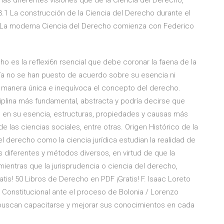
 las diferentes visiones que de la Ciencia del Derecho,
construcción de la Ciencia del Derecho durante el
cho La moderna Ciencia del Derecho comienza con Federico
ho es la reflexi6n rsencial que debe coronar la faena de la
odavía no se han puesto de acuerdo sobre su esencia ni
manera única e inequívoca el concepto del derecho.
iplina más fundamental, abstracta y podría decirse que
tal, en su esencia, estructuras, propiedades y causas más
a de las ciencias sociales, entre otras. Origen Histórico de la
 del derecho como la ciencia jurídica estudian la realidad de
s diferentes y métodos diversos, en virtud de que la
ientras que la jurisprudencia o ciencia del derecho,
tis! 50 Libros de Derecho en PDF ¡Gratis! F. Isaac Loreto
Constitucional ante el proceso de Bolonia / Lorenzo
 buscan capacitarse y mejorar sus conocimientos en cada