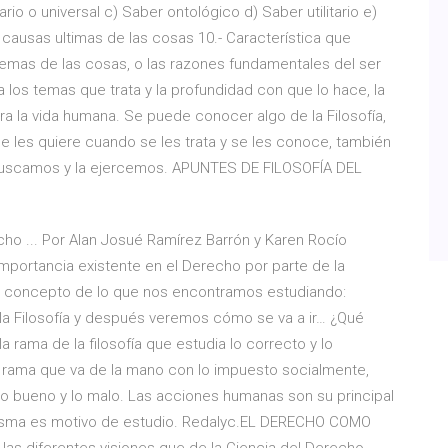
ario o universal c) Saber ontológico d) Saber utilitario e)
causas ultimas de las cosas 10.- Característica que
premas de las cosas, o las razones fundamentales del ser
os temas que trata y la profundidad con que lo hace, la
 la vida humana. Se puede conocer algo de la Filosofía,
 les quiere cuando se les trata y se les conoce, también
a buscamos y la ejercemos. APUNTES DE FILOSOFÍA DEL
echo ... Por Alan Josué Ramírez Barrón y Karen Rocío
mportancia existente en el Derecho por parte de la
el concepto de lo que nos encontramos estudiando:
a Filosofía y después veremos cómo se va a ir… ¿Qué
 la rama de la filosofía que estudia lo correcto y lo
rama que va de la mano con lo impuesto socialmente,
ir, lo bueno y lo malo. Las acciones humanas son su principal
misma es motivo de estudio. Redalyc.EL DERECHO COMO