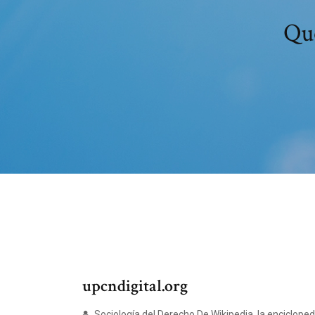
Que
upcndigital.org
Sociología del Derecho De Wikipedia, la encicloped