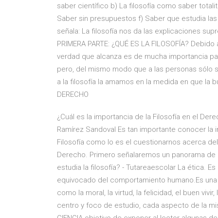
saber científico b) La filosofía como saber totalit
Saber sin presupuestos f) Saber que estudia las 
señala: La filosofía nos da las explicaciones su
PRIMERA PARTE: ¿QUÉ ES LA FILOSOFÍA? Debido a l
verdad que alcanza es de mucha importancia para
pero, del mismo modo que a las personas sólo se
a la filosofía la amamos en la medida en que l
DERECHO
¿Cuál es la importancia de la Filosofía en el Der
Ramírez Sandoval Es tan importante conocer la i
Filosofía como lo es el cuestionarnos acerca d
Derecho. Primero señalaremos un panorama de l
estudia la filosofía? - Tutareaescolar La ética. Es
equivocado del comportamiento humano.Es una 
como la moral, la virtud, la felicidad, el buen viv
centro y foco de estudio, cada aspecto de la 