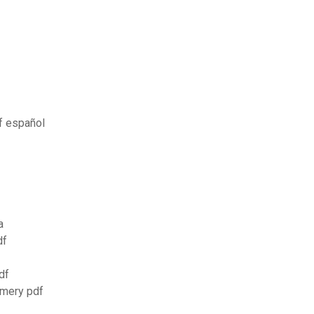
f español
a
df
df
mery pdf