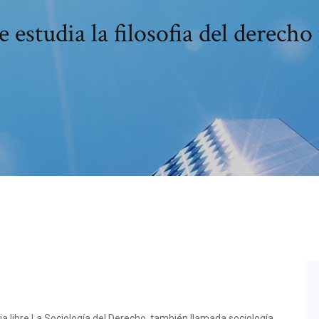
 estudia la filosofia del derecho
ia libre La Sociología del Derecho, también llamada sociología