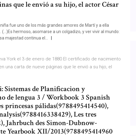
nas que le envió a su hijo, el actor César
a niña fue uno de los más grandes amores de Martí y a ella
5. (…)Es hermoso, asomarse a un colgadizo, y ver vivir al mundo:
 esa majestad continua el…
va York el 3 de enero de 1880 El certificado de nacimiento
 en una carta de nueve páginas que le envió a su hijo, el
: Sistemas de Planificacion y
o de lengua 3 / Workbook 3 Spanish
s princesas pálidas(9788495414540),
alysis(9788416338429), Les tres
92), Jahrbuch des Simon-Dubnow-
ute Yearbook XII/2013(9788495414960