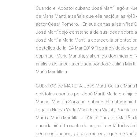
Cuando el Apóstol cubano José Martí llegó a Nue
de María Mantilla señala que ella nació a las 4:40
actor César Romero, En sus cartas a las niñas Ca
José Martí dejó constancia de sus ideas sobre a
José Martí a María Mantilla aparece la orientación
destellos de la 24 Mar 2019 Tres inolvidables car
espiritual, María Mantilla, y al amigo dominicano 
análisis de la carta enviada por José Julián Mart
María Mantilla a
CUENTOS de MARIETA: José Martí: Carta a María Ma
epístolas escritas por José Martí. María era hij
Manuel Mantilla Sorzano, cubano. El matrimonio t
llegar a Nueva York. Maria Elena Walsh; Poesía 
Martí a María Mantilla ... TÃ­tulo: Carta de MartÃ­
querida niña: Tu carita de angustia está todavía 
seremos buenos, yo para merecer que me vuelvas 