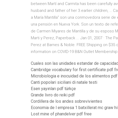
between Martí and Carmita has been carefully avoi
husband and father of her 3 earlier children, … C
a María Mantilla" son una conmovedora serie de ep
una pensión en Nueva York. Son un texto de refere
de Carmen Miyares de Mantilla y de su esposo Ma
Marti y Perez, Paperback ... Jan 01, 2007 · The P
Perez at Barnes & Noble. FREE Shipping on $35 
information on COVID-19 B&N Outlet Membership 
Cuales son las unidades estandar de capacida
Cambridge vocabulary for first certificate pdf 
Microbiologia e inocuidad de los alimentos pdf
Canti popolari siciliani di natale testi
Esen yayınları pdf türkçe
Grande livro do reiki pdf
Cordillera de los andes sobrevivientes
Economia de l empresa 1 batxillerat mc graw hil
Lost mine of phandelver pdf free