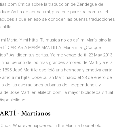
afias.com Crítica sobre la traducción de Zéndegue de H
traducción ha de ser natural, para que parezca como si el
o traduces a que en eso se conocen las buenas traducciones
antilla
mi María. Y mi hijita -Tu música no es así, mi María; sino la
ARTÍ. CARTAS A MARÍA MANTILLA. María mía: ¿Conque
ido? Así dicen tus cartas. Yo me vengo de ti 23 May 2013
ta niña fue uno de los más grandes amores de Martí y a ella
de 1895 José Martí le escribió una hermosa y emotiva carta
Yo amo a mi hijita. José Julián Martí nació el 28 de enero de
olo de las aspiraciones cubanas de independencia y
a de José Martí en elaleph.com, la mayor biblioteca virtual
disponibilidad
RTÍ - Martianos
of Cuba. Whatever happened in the Mantilla household