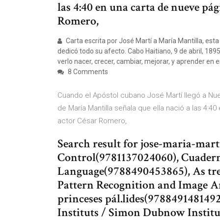
las 4:40 en una carta de nueve pági
Romero,
Carta escrita por José Martí a María Mantilla, est
dedicó todo su afecto. Cabo Haitiano, 9 de abril, 189
verlo nacer, crecer, cambiar, mejorar, y aprender en
8 Comments
Cuando el Apóstol cubano José Martí llegó a Nue
de María Mantilla señala que ella nació a las 4:40
actor César Romero,
Search result for jose-maria-marti
Control(9781137024060), Cuadern
Language(9788490453865), As tre
Pattern Recognition and Image An
princeses pál.lides(97884914814
Instituts / Simon Dubnow Instit