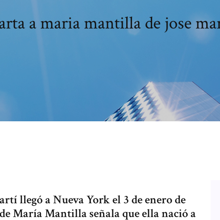
arta a maria mantilla de jose mar
tí llegó a Nueva York el 3 de enero de
de María Mantilla señala que ella nació a