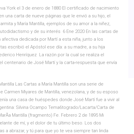
va York el 3 de enero de 1880 El certificado de nacimiento
 en una carta de nueve páginas que le envió a su hijo, el
rmita y María Mantilla, ejemplos de su amor a la niñez,
utodidactismo y de su interés 6 Ene 2020 En las cartas de
 afectiva dedicada por Martí a esta niña, junto a los
tas escribió el Apóstol ese día: a su madre, a su hija
Federico Henríquez La razón por la cual se realiza el
í el centenario de José Martí y la carta-respuesta que envía
ntilla Las Cartas a María Mantilla son una serie de
a de Carmen Miyares de Mantilla, venezolana, y de su esposo
enía una casa de huéspedes donde José Martí fue a vivir al
argentina: Silvina Ocampo Tema6togrado/Lacarta/Carta de
 a MarÃ­a Mantilla (fragmento) Fe. Febrero 2 de 1895 Mi
delante de mí, y el dolor de tu último beso. Los dos
a abrazar, y tú para que yo te vea siempre tan linda