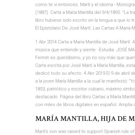
como te vi entonces. Martí y el idioma - Monogr
(1887). Carta a María Mantilla del 9/4/1895. "La 
libro hubiese sido escrito en la lengua a que l
El Epistolario De José Martí. Las Cartas A María M
1 Abr 2014 Carta a María Mantilla de José Martí. A 
música que entiende y siente. -Estudia JOSÉ M
Fermín es querídisimo, y yo no soy más que quer
Carta escrita por José Martí a María Mantilla, es
dedicó todo su afecto. 4 Abr 2019 El 9 de abril 
a la joven María Mantilla a la cual le manifestó: “
1853, patriótico y escritor cubano, máximo símb
destacado Página del libro Cartas a María Mantill
con miles de libros digitales en español. Amplia 
MARÍA MANTILLA, HIJA DE MA
Marti's son was raised to support Spanish rule 