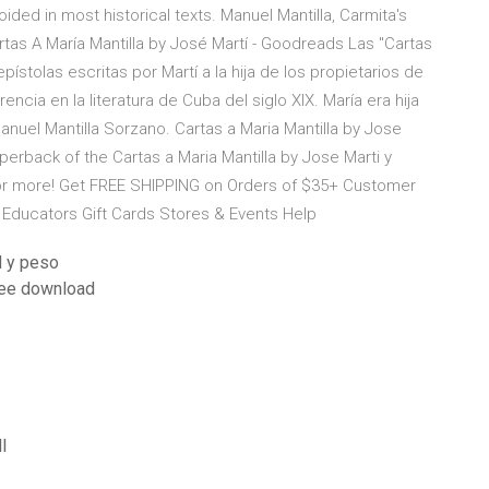
ded in most historical texts. Manuel Mantilla, Carmita's
artas A María Mantilla by José Martí - Goodreads Las "Cartas
ístolas escritas por Martí a la hija de los propietarios de
ncia en la literatura de Cuba del siglo XIX. María era hija
nuel Mantilla Sorzano. Cartas a Maria Mantilla by Jose
aperback of the Cartas a Maria Mantilla by Jose Marti y
or more! Get FREE SHIPPING on Orders of $35+ Customer
Educators Gift Cards Stores & Events Help
d y peso
free download
l