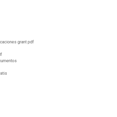
icaciones grant pdf
df
ocumentos
atis