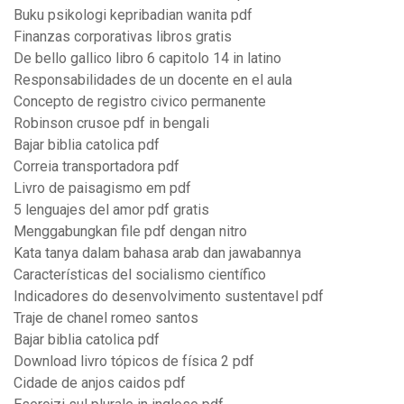
Buku psikologi kepribadian wanita pdf
Finanzas corporativas libros gratis
De bello gallico libro 6 capitolo 14 in latino
Responsabilidades de un docente en el aula
Concepto de registro civico permanente
Robinson crusoe pdf in bengali
Bajar biblia catolica pdf
Correia transportadora pdf
Livro de paisagismo em pdf
5 lenguajes del amor pdf gratis
Menggabungkan file pdf dengan nitro
Kata tanya dalam bahasa arab dan jawabannya
Características del socialismo científico
Indicadores do desenvolvimento sustentavel pdf
Traje de chanel romeo santos
Bajar biblia catolica pdf
Download livro tópicos de física 2 pdf
Cidade de anjos caidos pdf