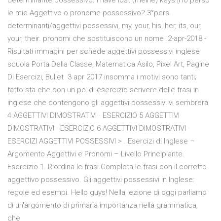
determinante possessivo. I have lost (meine) keys.[Ho perso
le mie Aggettivo o pronome possessivo? 3°pers.
determinanti/aggettivi possessivi, my, your, his, her, its, our,
your, their. pronomi che sostituiscono un nome 2-apr-2018 -
Risultati immagini per schede aggettivi possessivi inglese
scuola Porta Della Classe, Matematica Asilo, Pixel Art, Pagine
Di Esercizi, Bullet 3 apr 2017 insomma i motivi sono tanti;
fatto sta che con un po' di esercizio scrivere delle frasi in
inglese che contengono gli aggettivi possessivi vi sembrerà
4 AGGETTIVI DIMOSTRATIVI · ESERCIZIO 5 AGGETTIVI
DIMOSTRATIVI · ESERCIZIO 6 AGGETTIVI DIMOSTRATIVI ·
ESERCIZI AGGETTIVI POSSESSIVI > . Esercizi di Inglese –
Argomento Aggettivi e Pronomi – Livello Principiante.
Esercizio 1. Riordina le frasi Completa le frasi con il corretto
aggettivo possessivo. Gli aggettivi possessivi in Inglese:
regole ed esempi. Hello guys! Nella lezione di oggi parliamo
di un'argomento di primaria importanza nella grammatica,
che