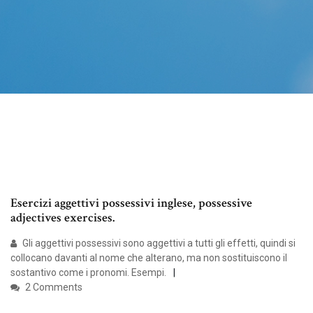
Esercizi aggettivi possessivi inglese, possessive
adjectives exercises.
Gli aggettivi possessivi sono aggettivi a tutti gli effetti, quindi si
collocano davanti al nome che alterano, ma non sostituiscono il
sostantivo come i pronomi. Esempi.
2 Comments