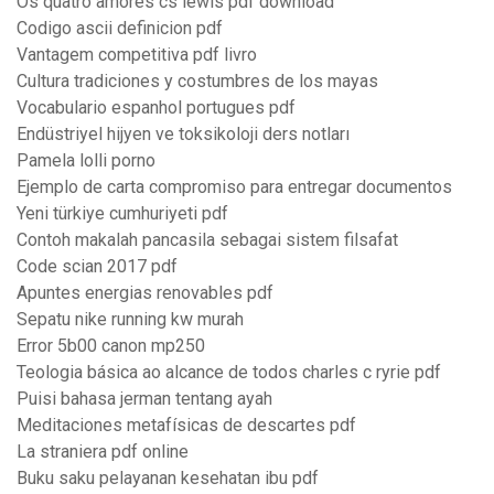
Os quatro amores cs lewis pdf download
Codigo ascii definicion pdf
Vantagem competitiva pdf livro
Cultura tradiciones y costumbres de los mayas
Vocabulario espanhol portugues pdf
Endüstriyel hijyen ve toksikoloji ders notları
Pamela lolli porno
Ejemplo de carta compromiso para entregar documentos
Yeni türkiye cumhuriyeti pdf
Contoh makalah pancasila sebagai sistem filsafat
Code scian 2017 pdf
Apuntes energias renovables pdf
Sepatu nike running kw murah
Error 5b00 canon mp250
Teologia básica ao alcance de todos charles c ryrie pdf
Puisi bahasa jerman tentang ayah
Meditaciones metafísicas de descartes pdf
La straniera pdf online
Buku saku pelayanan kesehatan ibu pdf