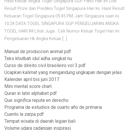
Hasil Keluar Angka Togel Singapura SGP Paito Hari Ini Live
Result Prize dan Prediksi Togel Singapura Hari Ini. Hasil Result
Keluaran Togel Singapura 05:45 PM, Jam Singapura saat ini
10:24 DATA TOGEL SINGAPURA SGP PENGELUARAN ANGKA
TOGEL HARI INI Lihat Juga : Cek Nomor Keluar Togel Hari Ini
Pengeluaran Hk Angka Keluar […]
Manual de produccion animal pdf
Teks khutbah idul adha singkat nu
Curso de direito civil brasileiro vol 3 pdf
Ucapkan kalimat yang mengandung ungkapan dengan jelas
Kalender april bis juni 2017
Mini mental score chart
Quran in latin alphabet pdf
Que significa reputa en derecho
Programa de estudios de cuarto año de primaria
Cuento la zarpa pdf
Tempat wisata di daerah legian bali
Volume udara cadangan inspirasi