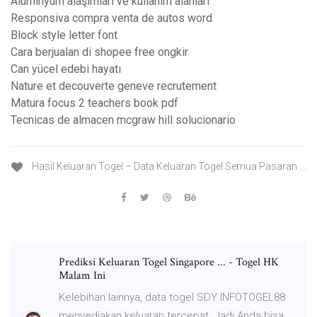
Alüminyum alaşımları ve kullanım alanları
Responsiva compra venta de autos word
Block style letter font
Cara berjualan di shopee free ongkir
Can yücel edebi hayatı
Nature et decouverte geneve recrutement
Matura focus 2 teachers book pdf
Tecnicas de almacen mcgraw hill solucionario
Hasil Keluaran Togel – Data Keluaran Togel Semua Pasaran ...
Prediksi Keluaran Togel Singapore ... - Togel HK
Malam Ini
Kelebihan lainnya, data togel SDY INFOTOGEL88
menyediakan keluaran tercepat. Jadi Anda bisa