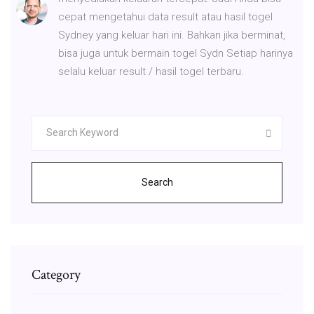
cepat mengetahui data result atau hasil togel
Sydney yang keluar hari ini. Bahkan jika berminat,
bisa juga untuk bermain togel Sydn Setiap harinya
selalu keluar result / hasil togel terbaru.
Search
Category