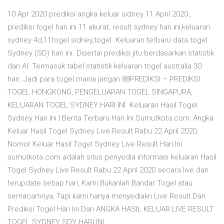
10 Apr 2020 prediksi angka keluar sidney 11 April 2020 ,
prediksi togel hari ini 11 akurat, result sydney hari ini,keluaran
sydney 4d,11togel sidney,togel Keluaran terbaru data togel
Sydney (SD) hari ini. Disertai prediksi jitu berdasarkan statistik
dan AI. Termasuk tabel statistik keluaran togel australia 30
hari. Jadi para togel mania jangan 88PREDIKSI – PREDIKSI
TOGEL HONGKONG, PENGELUARAN TOGEL SINGAPURA,
KELUARAN TOGEL SYDNEY HARI INI Keluaran Hasil Togel
Sydney Hari Ini | Berita Terbaru Hari Ini Sumutkota.com: Angka
Keluar Hasil Togel Sydney Live Result Rabu 22 April 2020,
Nomor Keluar Hasil Togel Sydney Live Result Hari Ini.
sumutkota.com adalah situs penyedia informasi keluaran Hasil
Togel Sydney Live Result Rabu 22 April 2020 secara live dan
terupdate setiap hari, Kami Bukanlah Bandar Togel atau
semacamnya, Tapi kami hanya menyediakn Live Result Dan
Prediksi Togel Hari Ini Dan ANGKA HASIL KELUAR LIVE RESULT
TOGEL SYDNEY SDY HARI INI